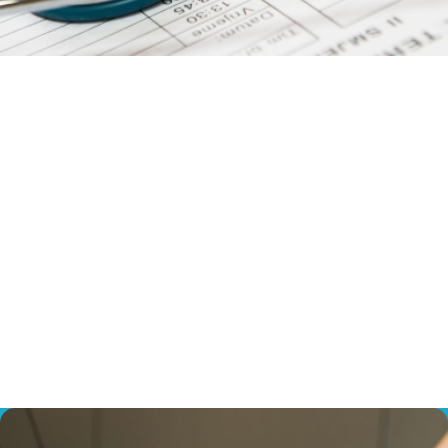
Dirección de correo electrónico
*
Contraseña
*
Asóciate
¿Has olvidado tu contraseña?