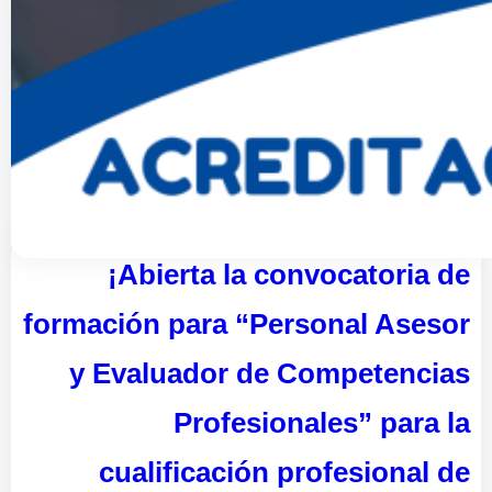
¡Abierta la convocatoria de
formación para “Personal Asesor
y Evaluador de Competencias
Profesionales” para la
cualificación profesional de